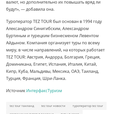
валют, но дополнительно их повышать вряд ли
будут», — добавила она.
Туроператор TEZ TOUR был основан в 1994 году
Александром Синигибским, Александром
Буртиным и турецким бизнесменом Левентом
Айдыном. Компания организует туры по всему
миру, в числе направлений, на которых работает
TEZ TOUR: Австрия, Андорра, Болгария, Греция,
Доминикана, Египет, Испания, Италия, Китай,
Кипр, Куба, Мальдивы, Мексика, ОАЭ, Таиланд,
Турция, Франция, Шри-Ланка.
Источник
ИнтерфаксТуризм
tez tour таиланд
tez tour новости
туроператор tez tour
сокращение туров в таиланд
туры в азию