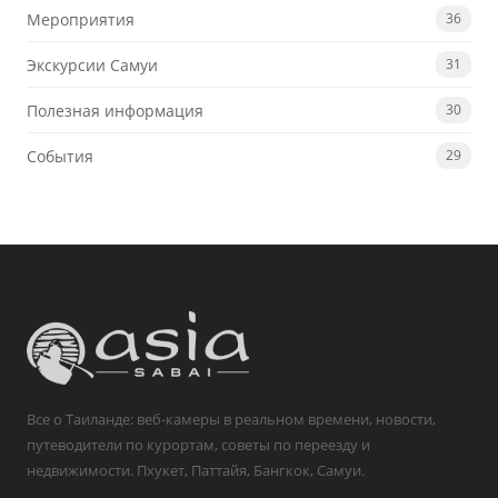
Мероприятия
36
Экскурсии Самуи
31
Полезная информация
30
События
29
Все о Таиланде: веб-камеры в реальном времени, новости,
путеводители по курортам, советы по переезду и
недвижимости. Пхукет, Паттайя, Бангкок, Самуи.