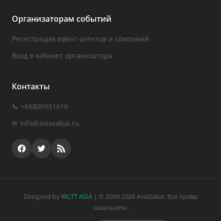
Организаторам событий
Регистрация ивент-агентов и компаний
Вход в кабинет организатора
Контакты
📞 +66800951616
✉
info@asiasabai.ru
Designed by
WLTT ASIA
| © 2009-2026 AsiaSabai. Все права
защищены.