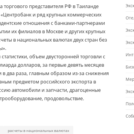
Экс
а торгового представителя РФ в Таиланде
, «Центробанк и ряд крупных коммерческих
Оте
ндентские отношения с банками-партнерами
Экс
рытии их филиалов в Москве и других крупных
счеты в национальных валютах двух стран без
Экс
ы».
Инт
статистики, объем двусторонней торговли с
ллиарда долларов, за первые девять месяцев
Биз
 в два раза, главным образом из-за снижения
Мер
овным предметом российского экспорта в
оссию автомобили и запчасти, драгоценные
Экс
трооборудование, продовольствие.
Пол
Соб
расчеты в национальных валютах