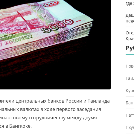
где
Деш
нед
Оте
Кра
Ру
Нов
Таи
Кур
авители центральных банков России и Таиланда
Бан
нальных валютах в ходе первого заседания
Пат
инансовому сотрудничеству между двумя
я в Бангкоке.
Пху