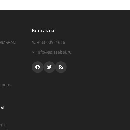
Контакты
еальном
📞 +66800951616
✉
info@asiasabai.ru
ности
ам
ент-