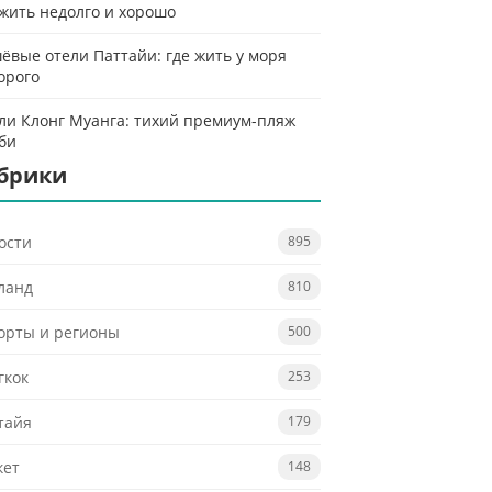
 жить недолго и хорошо
ёвые отели Паттайи: где жить у моря
орого
ли Клонг Муанга: тихий премиум-пляж
би
брики
ости
895
ланд
810
орты и регионы
500
гкок
253
тайя
179
кет
148