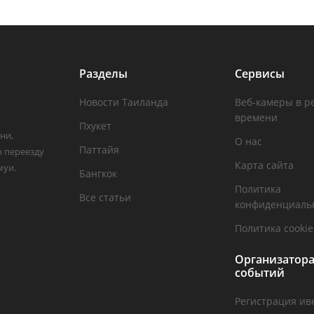
Разделы
Сервисы
Новости Таиланда
Веб-камеры в р
времени
Пхукет
ни,
О нас
Паттайя
о переезду
Карта сайта
муи.
Бангкок
Политика
Все статьи
конфиденциаль
Политика cookie
Организатор
событий
Регистрация ив