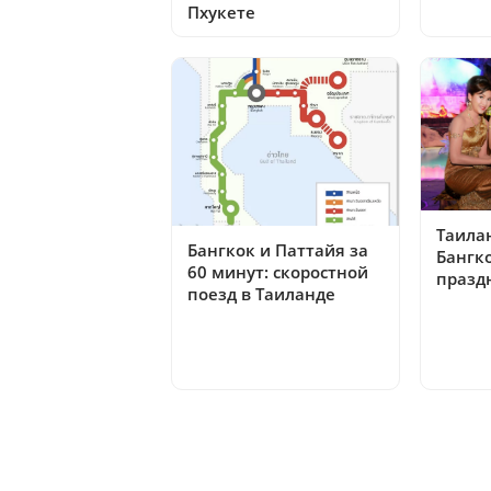
Пхукете
Таилан
Бангкок и Паттайя за
Бангко
60 минут: скоростной
празд
поезд в Таиланде