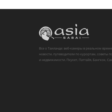
Все о Таиланде: веб-камеры в реальном време
новости, путеводители по курортам, советы п
и недвижимости. Пхукет, Паттайя, Бангкок, Са