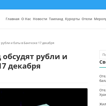
Главная
О Нас
Новости
Таиланд
Курорты
Отели
Мероп
 рубли и баты в Бангкоке 17 декабря
 обсудят рубли и
Св
17 декабря
Оте
бал
Оте
Хуа
Жил