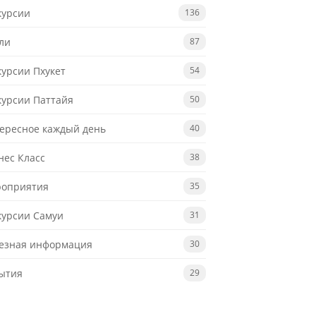
курсии
136
ли
87
курсии Пхукет
54
курсии Паттайя
50
ересное каждый день
40
нес Класс
38
оприятия
35
курсии Самуи
31
езная информация
30
ытия
29