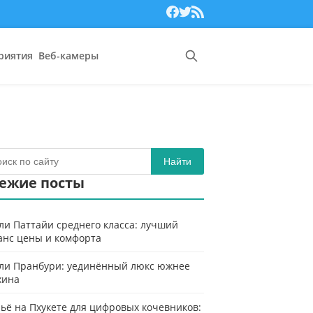
риятия
Веб-камеры
Найти
ежие посты
ли Паттайи среднего класса: лучший
анс цены и комфорта
ли Пранбури: уединённый люкс южнее
хина
ьё на Пхукете для цифровых кочевников: