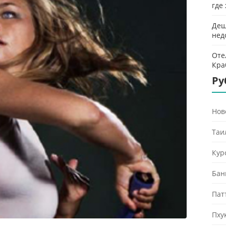
где
Деш
нед
Оте
Кра
Ру
Нов
Таи
Кур
Бан
Пат
Пху