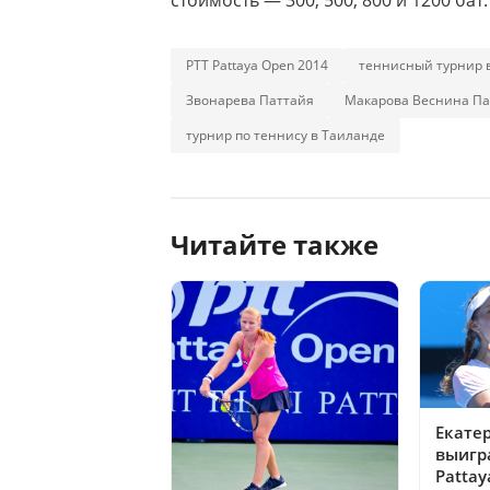
стоимость — 300, 500, 800 и 1200 бат.
PTT Pattaya Open 2014
теннисный турнир 
Звонарева Паттайя
Макарова Веснина Па
турнир по теннису в Таиланде
Читайте также
Екате
выигр
Pattay