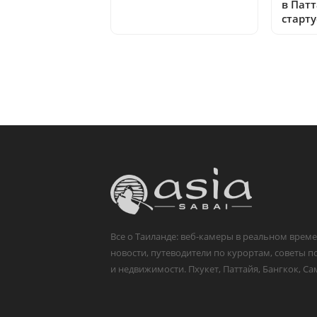
в Патт
старту
Все о Таиланде: веб-камеры в реальном време
новости, путеводители по курортам, советы п
и недвижимости. Пхукет, Паттайя, Бангкок, Са