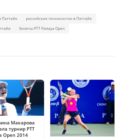
в Паттайе
российские теннисистки в Паттайе
ттайя
билеты PTT Pattaya Open
рина Макарова
ала турнир PTT
a Open 2014