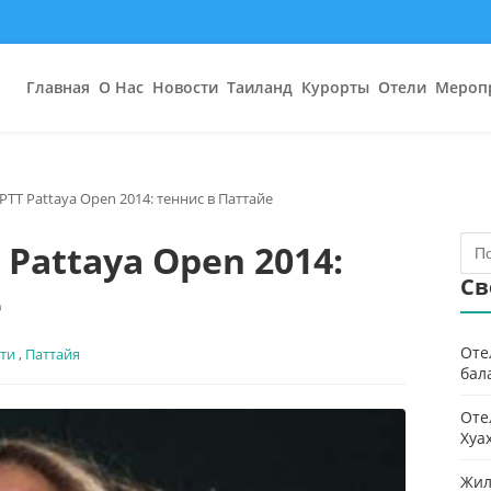
Главная
О Нас
Новости
Таиланд
Курорты
Отели
Мероп
PTT Pattaya Open 2014: теннис в Паттайе
 Pattaya Open 2014:
Св
е
Оте
ти
,
Паттайя
бал
Оте
Хуа
Жил