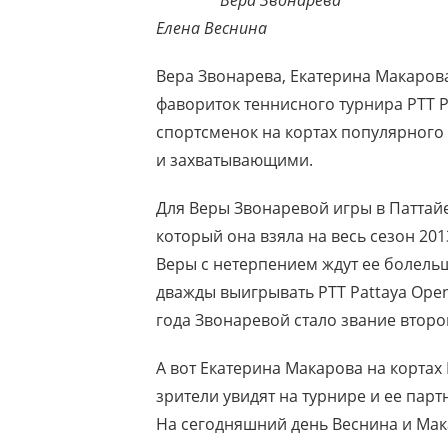
Вера Звонарева
Елена Веснина
Вера Звонарева, Екатерина Макарова
фавориток теннисного турнира PTT P
спортсменок на кортах популярного
и захватывающими.
Для Веры Звонаревой игры в Паттай
который она взяла на весь сезон 20
Веры с нетерпением ждут ее болель
дважды выигрывать PTT Pattaya Open
года Звонаревой стало звание второ
А вот Екатерина Макарова на кортах
зрители увидят на турнире и ее парт
На сегодняшний день Веснина и Мак