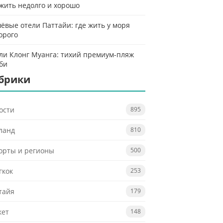
 жить недолго и хорошо
ёвые отели Паттайи: где жить у моря
орого
ли Клонг Муанга: тихий премиум-пляж
би
брики
ости
895
ланд
810
орты и регионы
500
гкок
253
тайя
179
кет
148