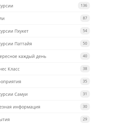
курсии
136
ли
87
курсии Пхукет
54
курсии Паттайя
50
ересное каждый день
40
нес Класс
38
оприятия
35
курсии Самуи
31
езная информация
30
ытия
29