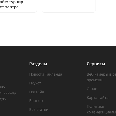
айе: турнир
ет завтра
Разделы
Сервисы
Новости Таиланда
Веб-камеры в р
времени
Пхукет
ни,
О нас
Паттайя
о переезду
Карта сайта
муи.
Бангкок
Политика
Все статьи
конфиденциаль