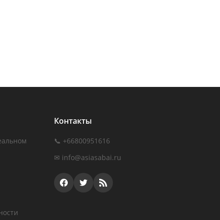
Контакты
еальном
📞 +66800951616
✉
info@asiasabai.ru
ности