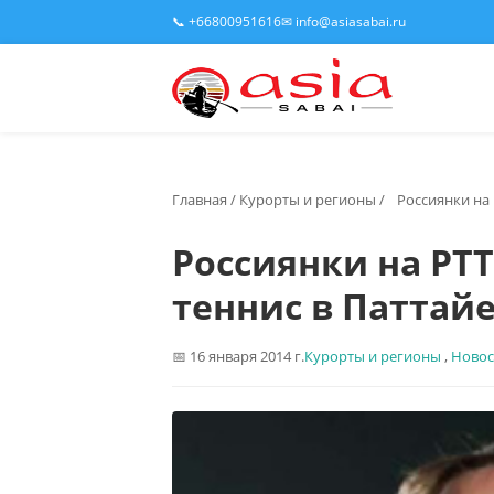
📞 +66800951616
✉ info@asiasabai.ru
Главная
/
Курорты и регионы
/
Россиянки на 
Россиянки на PTT
теннис в Паттай
16 января 2014 г.
Курорты и регионы
,
Новос