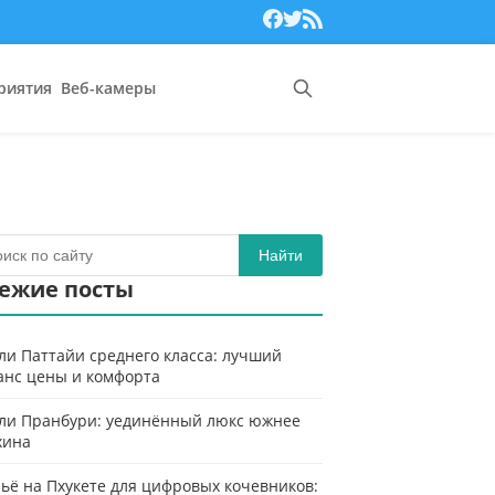
риятия
Веб-камеры
Найти
ежие посты
ли Паттайи среднего класса: лучший
анс цены и комфорта
ли Пранбури: уединённый люкс южнее
хина
ьё на Пхукете для цифровых кочевников: