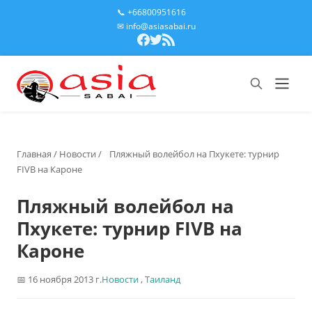
📞 +66800951616
✉ info@asiasabai.ru
Главная
/
Новости
/
Пляжный волейбол на Пхукете: турнир
FIVB на Кароне
Пляжный волейбол на
Пхукете: турнир FIVB на
Кароне
16 ноября 2013 г.
Новости
,
Таиланд