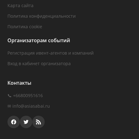
Карта сайта
Политика конфиденциальности
Политика cookie
Организаторам событий
Регистрация ивент-агентов и компаний
Вход в кабинет организатора
Контакты
📞 +66800951616
✉
info@asiasabai.ru