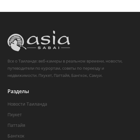
Все о Таиланде: веб-камеры в реальном времени, новости,
путеводители по курортам, советы по переезду и
недвижимости. Пхукет, Паттайя, Бангкок, Самуи.
Разделы
Новости Таиланда
Пхукет
Паттайя
Бангкок