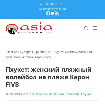
📞 +66800951616
✉ info@asiasabai.ru
Главная
/
Курорты и регионы
/
Пхукет: женский пляжный
волейбол на пляже Карон FIVB
Пхукет: женский пляжный
волейбол на пляже Карон
FIVB
19 октября 2013 г.
Курорты и регионы
,
Новости
,
Пхукет