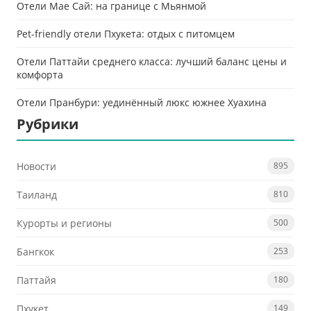
Отели Мае Сай: на границе с Мьянмой
Pet-friendly отели Пхукета: отдых с питомцем
Отели Паттайи среднего класса: лучший баланс цены и
комфорта
Отели Пранбури: уединённый люкс южнее Хуахина
Рубрики
Новости
895
Таиланд
810
Курорты и регионы
500
Бангкок
253
Паттайя
180
Пхукет
149