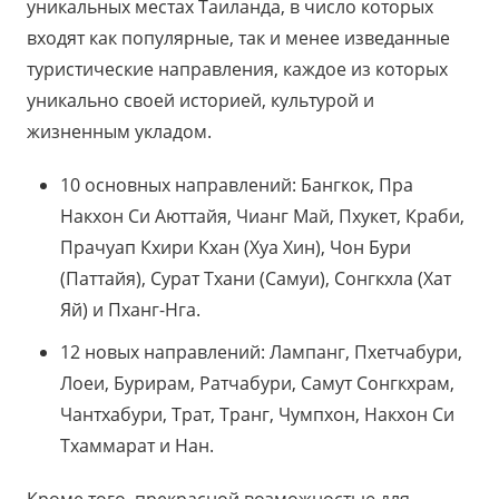
уникальных местах Таиланда, в число которых
входят как популярные, так и менее изведанные
туристические направления, каждое из которых
уникально своей историей, культурой и
жизненным укладом.
10 основных направлений: Бангкок, Пра
Накхон Си Аюттайя, Чианг Май, Пхукет, Краби,
Прачуап Кхири Кхан (Хуа Хин), Чон Бури
(Паттайя), Сурат Тхани (Самуи), Сонгкхла (Хат
Яй) и Пханг-Нга.
12 новых направлений: Лампанг, Пхетчабури,
Лоеи, Бурирам, Ратчабури, Самут Сонгкхрам,
Чантхабури, Трат, Транг, Чумпхон, Накхон Си
Тхаммарат и Нан.