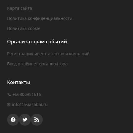
Карта сайта
Политика конфиденциальности
Политика cookie
Организаторам событий
Регистрация ивент-агентов и компаний
Вход в кабинет организатора
Контакты
📞 +66800951616
✉
info@asiasabai.ru