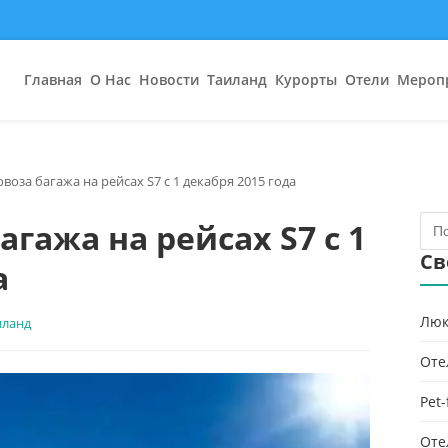
Главная
О Нас
Новости
Таиланд
Курорты
Отели
Мероп
оза багажа на рейсах S7 с 1 декабря 2015 года
гажа на рейсах S7 с 1
Св
а
Люк
иланд
Оте
Pet
Оте