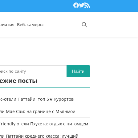
риятия
Веб-камеры
Найти
ежие посты
с-отели Паттайи: топ 5★ курортов
ли Мае Сай: на границе с Мьянмой
-friendly отели Пхукета: отдых с питомцем
ли Паттайи среднего класса: лучший