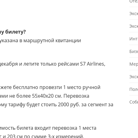
Оте
Экс
Экс
му билету?
Инт
указана в маршрутной квитанции
Биз
екабря и летите только рейсами S7 Airlines,
Мер
Экс
ожете бесплатно провезти 1 место ручной
Пол
ами не более 55х40х20 см. Перевозка
Соб
у тарифу будет стоить 2000 руб. за сегмент за
имость билета входит перевозка 1 места
 и 203 см по сумме 3-х измерений.