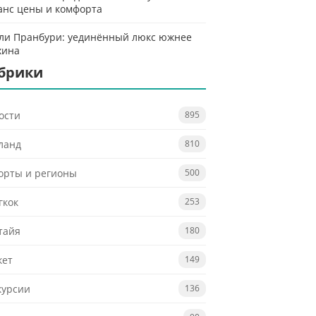
анс цены и комфорта
ли Пранбури: уединённый люкс южнее
хина
брики
ости
895
ланд
810
орты и регионы
500
гкок
253
тайя
180
кет
149
курсии
136