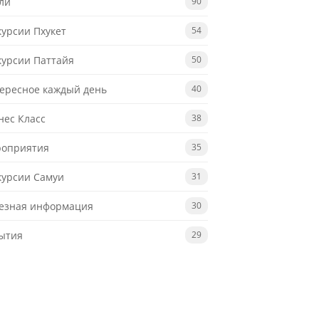
ли
90
курсии Пхукет
54
курсии Паттайя
50
ересное каждый день
40
нес Класс
38
оприятия
35
курсии Самуи
31
езная информация
30
ытия
29