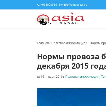
📞 +66800951616
✉ info@asiasabai.ru
Главная
/
Полезная информация
/
Нормы пров
Нормы провоза ба
декабря 2015 год
16 января 2016 г.
Полезная информация
,
Та