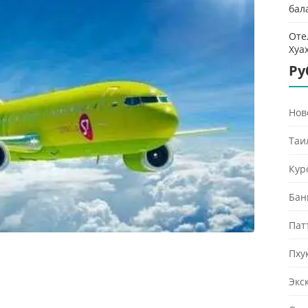
бал
Оте
Хуа
Ру
Нов
Таи
Кур
Бан
Пат
Пху
Экс