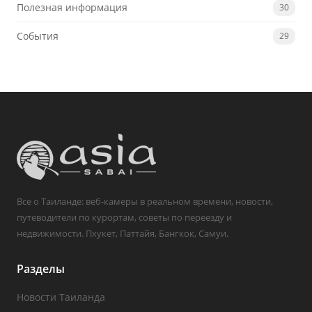
Полезная информация
30
События
29
Все о Таиланде: веб-камеры в реальном времени, новости,
путеводители по курортам, советы по переезду и
недвижимости. Пхукет, Паттайя, Бангкок, Самуи.
Разделы
Новости Таиланда