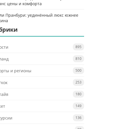
анс цены и комфорта
ли Пранбури: уединённый люкс южнее
хина
брики
ости
895
ланд
810
орты и регионы
500
гкок
253
тайя
180
кет
149
курсии
136