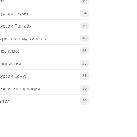
ли
90
курсии Пхукет
54
курсии Паттайя
50
ересное каждый день
40
нес Класс
38
оприятия
35
курсии Самуи
31
езная информация
30
ытия
29