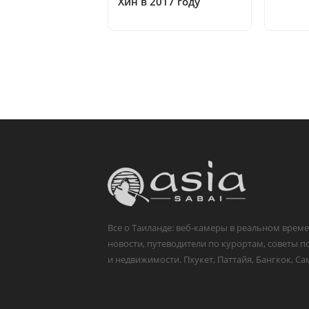
Хин в 2017 году
Все о Таиланде: веб-камеры в реальном време
новости, путеводители по курортам, советы п
и недвижимости. Пхукет, Паттайя, Бангкок, Са