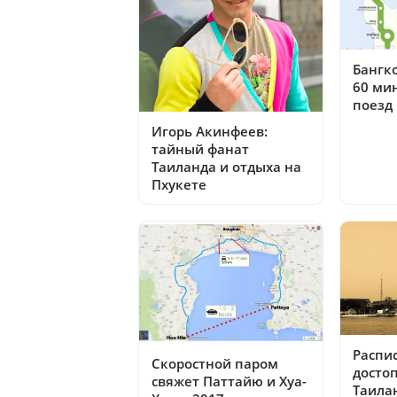
Бангко
60 мин
поезд
Игорь Акинфеев:
тайный фанат
Таиланда и отдыха на
Пхукете
Распи
Скоростной паром
досто
свяжет Паттайю и Хуа-
Таилан