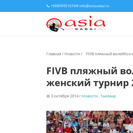
📞 +66800951616
✉ info@asiasabai.ru
Главная
/
Новости
/
FIVB пляжный волейбол в
FIVB пляжный во
женский турнир 
3 октября 2014 г.
Новости
,
Таиланд