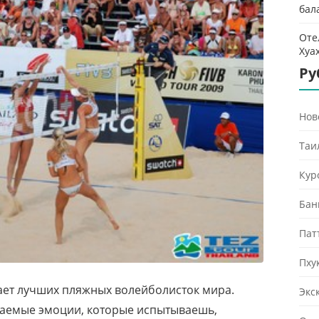
бал
Оте
Хуа
Ру
Нов
Таи
Кур
Бан
Пат
Пху
мает лучших пляжных волейболисток мира.
Экс
аемые эмоции, которые испытываешь,