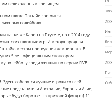
Оте
 этим великолепным зрелищем.
Экс
альном пляже Паттайи состоится
Экс
пляжному волейболу.
Инт
 на пляже Карон на Пхукете, но в 2014 году
 Азиатских пляжных игр. И международная
Биз
Паттайю местом проведения чемпионата. В
Мер
ледних 5 лет, официальным спонсором
Экс
му волейболу среди женщин по версии FIVB
Пол
. Здесь соберутся лучшие игроки со всей
Соб
стие представители Австралии, Европы и Азии,
торые будут бороться за призовой фонд в $ 11