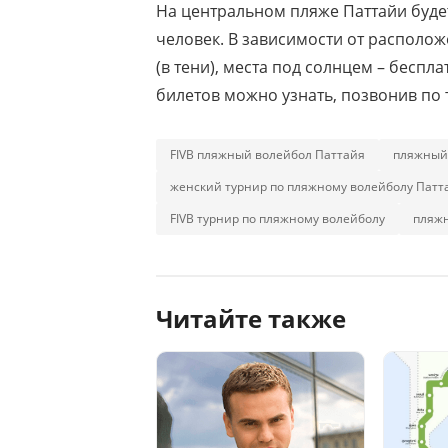
На центральном пляже Паттайи будет
человек. В зависимости от расположе
(в тени), места под солнцем – бесп
билетов можно узнать, позвонив по 
FIVB пляжный волейбол Паттайя
пляжный 
женский турнир по пляжному волейболу Патт
FIVB турнир по пляжному волейболу
пляжн
Читайте также