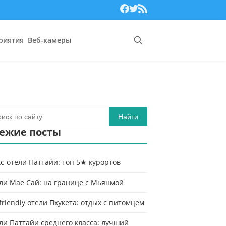
риятия
Веб-камеры
Найти
ежие посты
с-отели Паттайи: топ 5★ курортов
ли Мае Сай: на границе с Мьянмой
-friendly отели Пхукета: отдых с питомцем
ли Паттайи среднего класса: лучший