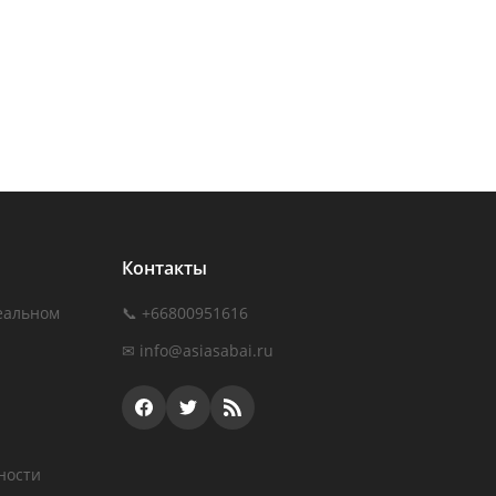
Контакты
еальном
📞 +66800951616
✉
info@asiasabai.ru
ности