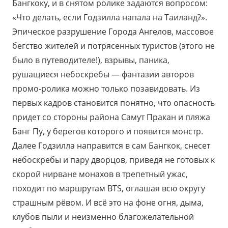
Бангкоку, и в снятом ролике задаются вопросом:
«Что делать, если Годзилла напала на Таиланд?».
Эпическое разрушение Города Ангелов, массовое
бегство жителей и потрясенных туристов (этого не
было в путеводителе!), взрывы, паника,
рушащиеся небоскребы — фантазии авторов
промо-ролика можно только позавидовать. Из
первых кадров становится понятно, что опасность
придет со стороны района Самут Пракан и пляжа
Банг Пу, у берегов которого и появится монстр.
Далее Годзилла направится в сам Бангкок, снесет
небоскребы и пару дворцов, приведя не готовых к
скорой нирване монахов в трепетный ужас,
походит по маршрутам BTS, оглашая всю округу
страшным рёвом. И всё это на фоне огня, дыма,
клубов пыли и неизменно благожелательной