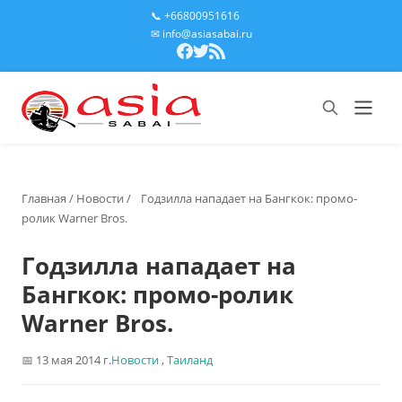
📞 +66800951616
✉ info@asiasabai.ru
Главная
/
Новости
/
Годзилла нападает на Бангкок: промо-
ролик Warner Bros.
Годзилла нападает на
Бангкок: промо-ролик
Warner Bros.
13 мая 2014 г.
Новости
,
Таиланд