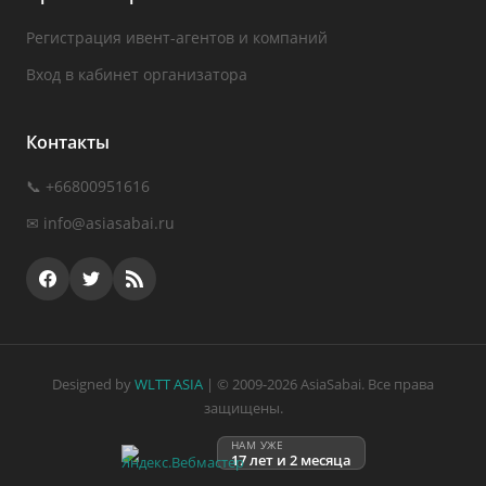
Регистрация ивент-агентов и компаний
Вход в кабинет организатора
Контакты
📞 +66800951616
✉
info@asiasabai.ru
Designed by
WLTT ASIA
| © 2009-2026 AsiaSabai. Все права
защищены.
НАМ УЖЕ
17 лет и 2 месяца