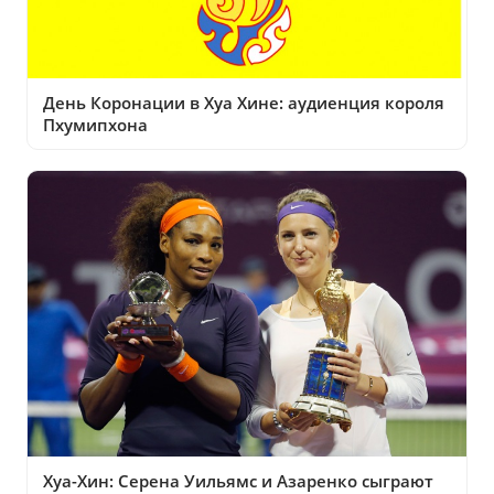
День Коронации в Хуа Хине: аудиенция короля
Пхумипхона
Хуа-Хин: Серена Уильямс и Азаренко сыграют