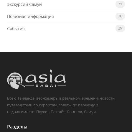
Экскурсии Самуи
31
Полезная информация
30
События
29
Все о Таиланде: веб-камеры в реальном времени, новости,
путеводители по курортам, советы по переезду и
недвижимости. Пхукет, Паттайя, Бангкок, Самуи.
Разделы